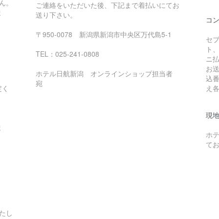
ん。
ご連絡をいただいた後、下記まで着払いにてお
ま
送り下さい。
コ
〒950-0078 新潟県新潟市中央区万代島5-1
セ
ト
TEL：025-241-0808
ニ
お
ホテル日航新潟 オンラインショップ担当者
込
宛
定く
え
現
ま
ホ
て
たし