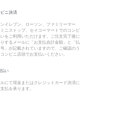
ンビニ決済
ブンイレブン、ローソン、ファミリーマー
、ミニストップ、セイコーマートでのコンビ
払いをご利用いただけます。ご注文完了後に
送りするメールに「お支払合計金額」と「払
番号」が記載されていますので、ご確認のう
各コンビニ店頭でお支払いください。
地払い
テルにて現金またはクレジットカード決済に
お支払を承ります。