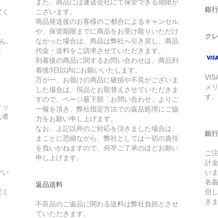
また、商品には運送会社にて保管できる期限が
銀
定く
ございます。
商品発送後のお客様のご都合によるキャンセル
や、保管期限までに商品をお受け取りいただけ
ク
ん。
なかった場合は、商品は弊社へ引き戻し、商品
ま
代金・送料をご請求させていただきます。
到着後の商品に関するお問い合わせは、商品到
着後3日以内にお願いいたします。
VI
万が一、お届けの商品に破損や不良がございま
メ
した場合は、現品とお取替えさせていただきま
す
すので、ページ最下部「お問い合わせ」よりご
ケッ
一報を頂き、弊社指定方法での返品処理にご協
入者
力をお願い申し上げます。
なお、上記以外のご対応を頂きました場合は、
銀
まことに恐縮ながら、弊社としては一切の責任
を負いかねますので、何卒ご了承のほどお願い
ご
申し上げます。
計
けい
い
名
返品送料
定く
但
き
不良品のご返品に関わる送料は弊社負担とさせ
ていただきます。