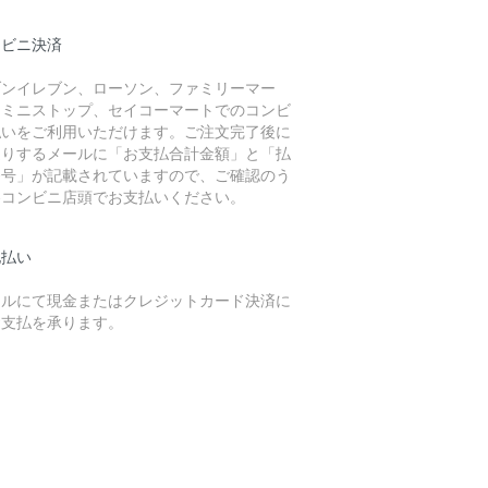
ンビニ決済
ブンイレブン、ローソン、ファミリーマー
、ミニストップ、セイコーマートでのコンビ
払いをご利用いただけます。ご注文完了後に
送りするメールに「お支払合計金額」と「払
番号」が記載されていますので、ご確認のう
各コンビニ店頭でお支払いください。
地払い
テルにて現金またはクレジットカード決済に
お支払を承ります。