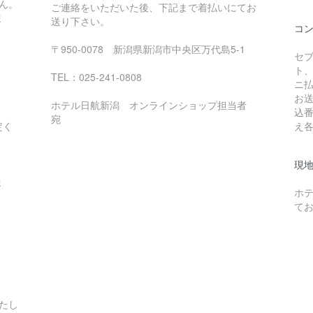
ん。
ご連絡をいただいた後、下記まで着払いにてお
ま
送り下さい。
コ
〒950-0078 新潟県新潟市中央区万代島5-1
セ
ト
TEL：025-241-0808
ニ
お
ホテル日航新潟 オンラインショップ担当者
込
宛
定く
え
現
ま
ホ
て
たし