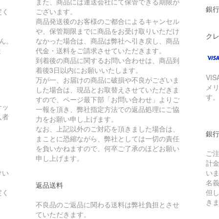
また、商品には運送会社にて保管できる期限が
銀
定く
ございます。
商品発送後のお客様のご都合によるキャンセル
や、保管期限までに商品をお受け取りいただけ
ク
ん。
なかった場合は、商品は弊社へ引き戻し、商品
ま
代金・送料をご請求させていただきます。
到着後の商品に関するお問い合わせは、商品到
着後3日以内にお願いいたします。
VI
万が一、お届けの商品に破損や不良がございま
メ
した場合は、現品とお取替えさせていただきま
す
すので、ページ最下部「お問い合わせ」よりご
ケッ
一報を頂き、弊社指定方法での返品処理にご協
入者
力をお願い申し上げます。
なお、上記以外のご対応を頂きました場合は、
銀
まことに恐縮ながら、弊社としては一切の責任
を負いかねますので、何卒ご了承のほどお願い
ご
申し上げます。
計
けい
い
名
返品送料
定く
但
き
不良品のご返品に関わる送料は弊社負担とさせ
ていただきます。