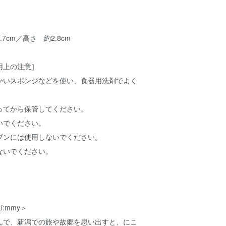
7cm／高さ 約2.8cm
用上の注意］
かいスポンジなどを使い、食器用洗剤でよく
ってから保管してください。
いでください。
ブンには使用しないでください。
ないでください。
i:mmy＞
んで、新潟での旅や故郷を思い出すと、にこ